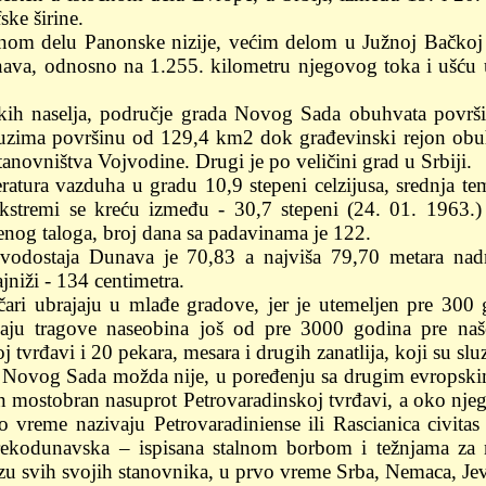
ske širine.
žnom delu Panonske nizije, većim delom u Južnoj Bačkoj
nava, odnosno na 1.255. kilometru njegovog toka i ušću
skih naselja, područje grada Novog Sada obuhvata povr
zima površinu od 129,4 km2 dok građevinski rejon obuh
anovništva Vojvodine. Drugi je po veličini grad u Srbiji.
atura vazduha u gradu 10,9 stepeni celzijusa, srednja tem
kstremi se kreću između - 30,7 stepeni (24. 01. 1963.)
enog taloga, broj dana sa padavinama je 122.
vodostaja Dunava je 70,83 a najviša 79,70 metara nadm
jniži - 134 centimetra.
ičari ubrajaju u mlađe gradove, jer je utemeljen pre 300
ivaju tragove naseobina još od pre 3000 godina pre naše
 tvrđavi i 20 pekara, mesara i drugih zanatlija, koji su slu
je Novog Sada možda nije, u poređenju sa drugim evropski
n mostobran nasuprot Petrovaradinskoj tvrđavi, a oko njeg
o vreme nazivaju Petrovaradiniense ili Rascianica civitas
rekodunavska – ispisana stalnom borbom i težnjama za 
u svih svojih stanovnika, u prvo vreme Srba, Nemaca, Jevr