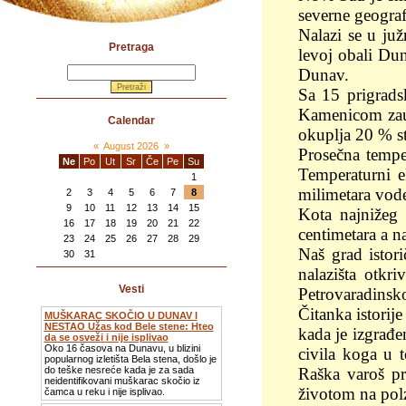
severne geograf
Nalazi se u ju
Pretraga
levoj obali Du
Dunav.
Sa 15 prigrad
Kamenicom zau
Calendar
okuplja 20 % st
«
August 2026
»
Prosečna temper
Ne
Po
Ut
Sr
Če
Pe
Su
Temperaturni e
1
milimetara vod
2
3
4
5
6
7
8
9
10
11
12
13
14
15
Kota najnižeg 
16
17
18
19
20
21
22
centimetara a na
23
24
25
26
27
28
29
Naš grad istor
30
31
nalazišta otkr
Vesti
Petrovaradinskoj
Čitanka istori
MUŠKARAC SKOČIO U DUNAV I
NESTAO Užas kod Bele stene: Hteo
kada je izgrađe
da se osveži i nije isplivao
Oko 16 časova na Dunavu, u blizini
civila koga u t
popularnog izletišta Bela stena, došlo je
Raška varoš p
do teške nesreće kada je za sada
neidentifikovani muškarac skočio iz
životom na polz
čamca u reku i nije isplivao.