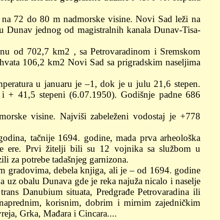
 na 72 do 80 m nadmorske visine. Novi Sad leži na
 u Dunav jednog od magistralnih kanala Dunav-Tisa-
šinu od 702,7 km2 , sa Petrovaradinom i Sremskom
vata 106,2 km2 Novi Sad sa prigradskim naseljima
peratura u januaru je –1, dok je u julu 21,6 stepen.
 i + 41,5 stepeni (6.07.1950). Godišnje padne 686
orske visine. Najviši zabeleženi vodostaj je +778
 godina, tačnije 1694. godine, mada prva arheološka
 ere. Prvi žitelji bili su 12 vojnika sa službom u
zili za potrebe tadašnjeg garnizona.
m gradovima, debela knjiga, ali je – od 1694. godine
a uz obalu Dunava gde je reka najuža nicalo i naselje
 trans Danubium situata, Predgrađe Petrovaradina ili
naprednim, korisnim, dobrim i mirnim zajedničkim
eja, Grka, Mađara i Cincara....