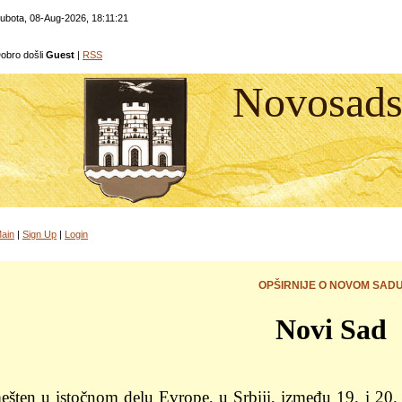
ubota, 08-Aug-2026, 18:11:21
obro došli
Guest
|
RSS
Novosadsk
ain
|
Sign Up
|
Login
OPŠIRNIJE O NOVOM SAD
Novi Sad
šten u istočnom delu Evrope, u Srbiji, između 19. i 20. s