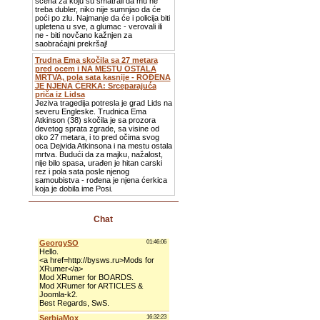
scena za koju su smatrali da mu ne
treba dubler, niko nije sumnjao da će
poći po zlu. Najmanje da će i policija biti
upletena u sve, a glumac - verovali ili
ne - biti novčano kažnjen za
saobraćajni prekršaj!
Trudna Ema skočila sa 27 metara
pred ocem i NA MESTU OSTALA
MRTVA, pola sata kasnije - ROĐENA
JE NJENA ĆERKA: Srceparajuća
priča iz Lidsa
Jeziva tragedija potresla je grad Lids na
severu Engleske. Trudnica Ema
Atkinson (38) skočila je sa prozora
devetog sprata zgrade, sa visine od
oko 27 metara, i to pred očima svog
oca Dejvida Atkinsona i na mestu ostala
mrtva. Budući da za majku, nažalost,
nije bilo spasa, urađen je hitan carski
rez i pola sata posle njenog
samoubistva - rođena je njena ćerkica
koja je dobila ime Posi.
Chat