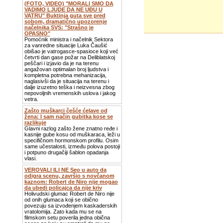
(FOTO, VIDEO) "MORALI SMO DA
VADIMO LJUDE DA NE UĐU U
VATRU" Buktinja guta sve pred
sobom, dramatično upozorenje
načelnika SVS: "Strašno je
OPASNO"
Pomoćnik ministra i načelnik Sektora
za vanredne situacije Luka Čaušić
obišao je vatrogasce-spasioce koji već
četvrti dan gase požar na Deliblatskoj
peščari i izjavio da je na terenu
angažovan optimalan broj ljudstva i
kompletna potrebna mehanizacija,
naglasivši da je situacija na terenu i
dalje izuzetno teška i neizvesna zbog
nepovoljnih vremenskih uslova i jakog
vetra.
Zašto muškarci češće ćelave od
žena: I sam način gubitka kose se
razlikuje
Glavni razlog zašto žene znatno ređe i
kasnije gube kosu od muškaraca, leži u
specifičnom hormonskom profilu. Osim
same učestalosti, između polova postoji
i potpuno drugačiji šablon opadanja
vlasi.
VEROVALI ILI NE Seo u auto da
odigra scenu, završio s novčanom
kaznom: Robert de Niro nije mogao
da ubedi policajca da nije kriv
Holivudski glumac Robert de Niro nije
od onih glumaca koji se obično
povezuju sa izvođenjem kaskaderskih
vratolomija. Zato kada mu se na
filmskom setu poverila jedna obična