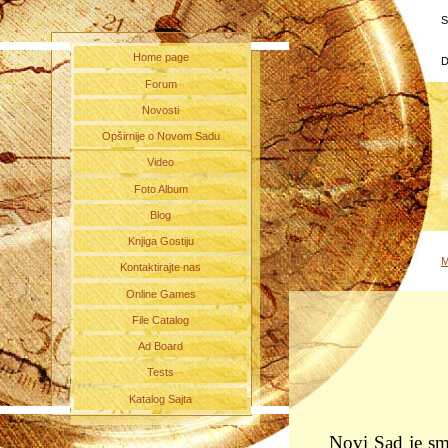
S
Home page
D
Forum
Novosti
Opširnije o Novom Sadu
Video
Foto Album
Blog
Knjiga Gostiju
M
Kontaktirajte nas
Online Games
File Catalog
Ad Board
Tests
Katalog Sajta
Novi Sad je sme