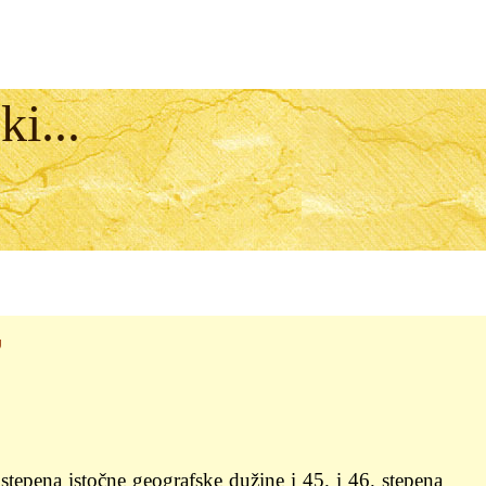
i...
U
tepena istočne geografske dužine i 45. i 46. stepena