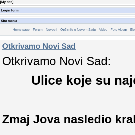
[
My site
]
Login form
Site menu
Home page
Forum
Novosti
Opširnije o Novom Sadu
Video
Foto Album
Blo
Otkrivamo Novi Sad
Otkrivamo Novi Sad:
Ulice koje su na
Zmaj Jova nasledio kralj