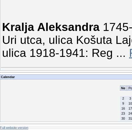
Kralja Aleksandra
1745-
Uri utca, ulica Košuta L
ulica 1918-1941: Reg
...
Calendar
Ne
P
2
3
9
10
16
17
23
24
30
31
Full website version